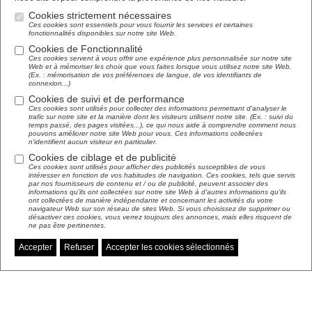
Cookies strictement nécessaires
Ces cookies sont essentiels pour vous fournir les services et certaines
fonctionnalités disponibles sur notre site Web.
Cookies de Fonctionnalité
Ces cookies servent à vous offrir une expérience plus personnalisée sur notre site
Web et à mémoriser les choix que vous faites lorsque vous utilisez notre site Web.
(Ex. : mémorisation de vos préférences de langue, de vos identifiants de
connexion...)
Cookies de suivi et de performance
Ces cookies sont utilisés pour collecter des informations permettant d'analyser le
trafic sur notre site et la manière dont les visiteurs utilisent notre site. (Ex. : suivi du
Prices
temps passé, des pages visitées...), ce qui nous aide à comprendre comment nous
pouvons améliorer notre site Web pour vous. Ces informations collectées
n'identifient aucun visiteur en particulier.
Email :
info@chateaudelagrange.com
Cookies de ciblage et de publicité
INDIVIDUALS:
Ces cookies sont utilisés pour afficher des publicités susceptibles de vous
intéresser en fonction de vos habitudes de navigation. Ces cookies, tels que servis
Garden + castle: Adults:
par nos fournisseurs de contenu et / ou de publicité, peuvent associer des
informations qu'ils ont collectées sur notre site Web à d'autres informations qu'ils
Free for children under 12
ont collectées de manière indépendante et concernant les activités du votre
navigateur Web sur son réseau de sites Web. Si vous choisissez de supprimer ou
désactiver ces cookies, vous verrez toujours des annonces, mais elles risquent de
€11.50
ne pas être pertinentes.
Accepter
Refuser
Accepter les cookies sélectionnés
GROUPS:
Gérer mes préférences de cookies
(20 people or more)
Self-guided tour of the garden + guided tour of the château (1½
hours):