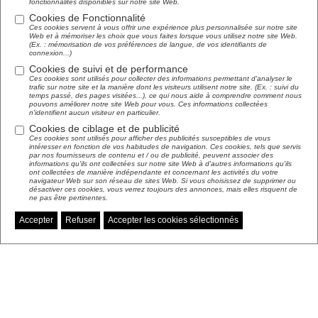
fonctionnalités disponibles sur notre site Web.
Voir toutes les actualités et manifestations
Cookies de Fonctionnalité
Ces cookies servent à vous offrir une expérience plus personnalisée sur notre site
Web et à mémoriser les choix que vous faites lorsque vous utilisez notre site Web.
(Ex. : mémorisation de vos préférences de langue, de vos identifiants de
connexion...)
Cookies de suivi et de performance
S'abonner à notre
Ces cookies sont utilisés pour collecter des informations permettant d'analyser le
trafic sur notre site et la manière dont les visiteurs utilisent notre site. (Ex. : suivi du
temps passé, des pages visitées...), ce qui nous aide à comprendre comment nous
lettre d'information
pouvons améliorer notre site Web pour vous. Ces informations collectées
n'identifient aucun visiteur en particulier.
Cookies de ciblage et de publicité
Ces cookies sont utilisés pour afficher des publicités susceptibles de vous
intéresser en fonction de vos habitudes de navigation. Ces cookies, tels que servis
par nos fournisseurs de contenu et / ou de publicité, peuvent associer des
informations qu'ils ont collectées sur notre site Web à d'autres informations qu'ils
ont collectées de manière indépendante et concernant les activités du votre
navigateur Web sur son réseau de sites Web. Si vous choisissez de supprimer ou
désactiver ces cookies, vous verrez toujours des annonces, mais elles risquent de
ne pas être pertinentes.
Accepter
Refuser
Accepter les cookies sélectionnés
Gérer mes préférences de cookies